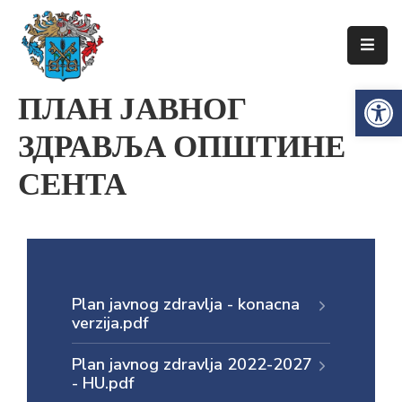
Упознајте
Op
ПЛАН ЈАВНОГ
Сенту
ЗДРАВЉА ОПШТИНЕ
Локална
самоуправа
СЕНТА
Сента
Општинска
управа
Привреда
Plan javnog zdravlja - konacna
Туризам
verzija.pdf
Документи
Plan javnog zdravlja 2022-2027
- HU.pdf
Информатор