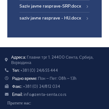
Saziv javne rasprave-SRP.docx
E-
управа
saziv javne rasprave - HU.docx
Српски
Адреса:
Главни трг 1. 24400 Сента, Србија,
Војводина
Тел:
+381 (0) 24/655 444
Радно време:
Пон – Пет: 08h – 13h
Факс:
+381 (0) 24/812 034
Email:
info@zenta-senta.co.rs
Пратите нас: