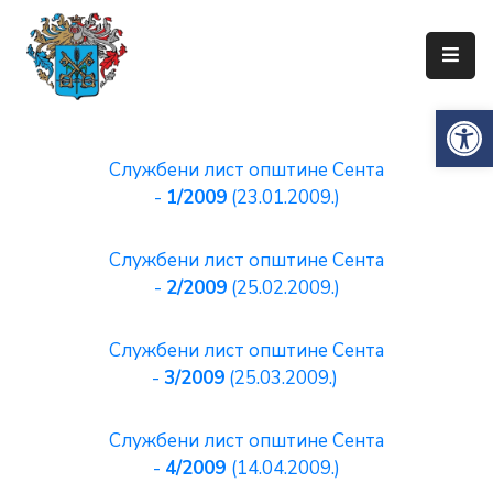
Упознајте
Op
Сенту
Локална
Службени лист општине Сента
самоуправа
-
1/2009
(23.01.2009.)
Сента
Службени лист општине Сента
Општинска
-
2/2009
(25.02.2009.)
управа
Привреда
Службени лист општине Сента
-
3/2009
(25.03.2009.)
Туризам
Документи
Службени лист општине Сента
-
4/2009
(14.04.2009.)
Информатор