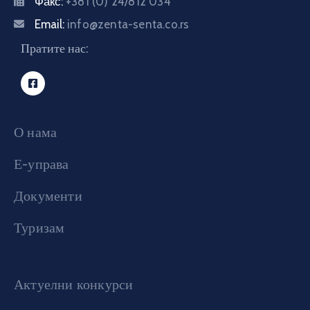
Факс:
+381 (0) 24/812 034
Email:
info@zenta-senta.co.rs
Пратите нас:
О нама
Е-управа
Документи
Туризам
Актуелни конкурси