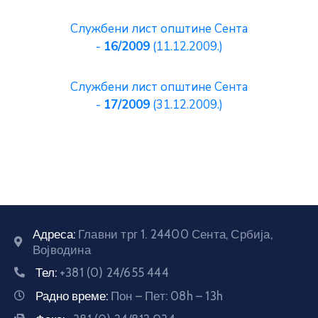
Службени лист општине Сента
-
16/2009
(11.12.2009.)
Службени лист општине Сента
-
17/2009
(31.12.2009.)
Адреса:
Главни трг 1. 24400 Сента, Србија,
Војводина
Тел:
+381 (0) 24/655 444
Радно време:
Пон – Пет: 08h – 13h