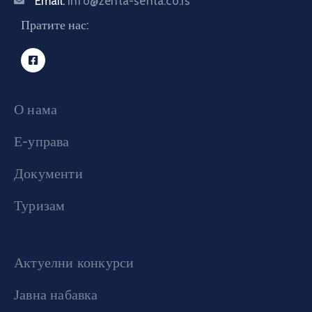
Email:
info@zenta-senta.co.rs
Пратите нас:
О нама
Е-управа
Документи
Туризам
Актуелни конкурси
Јавна набавка