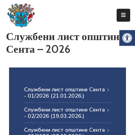
Упознајте
Op
Службени лист општине
Сенту
Сента – 2026
Локална
самоуправа
Сента
Општинска
управа
Службени лист општине Сента
Привреда
- 01/2026 (21.01.2026.)
Туризам
Службени лист општине Сента
- 02/2026 (19.03.2026.)
Документи
Службени лист општине Сента
Информатор