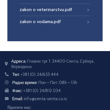
E-
zakon o veterinarstvu.pdf
управа
zakon o vodama.pdf
Српски
Адреса:
Главни трг 1. 24400 Сента, Србија,
Војводина
Тел:
+381 (0) 24/655 444
Радно време:
Пон – Пет: 08h – 13h
Факс:
+381 (0) 24/812 034
Email:
info@zenta-senta.co.rs
Пратите нас: