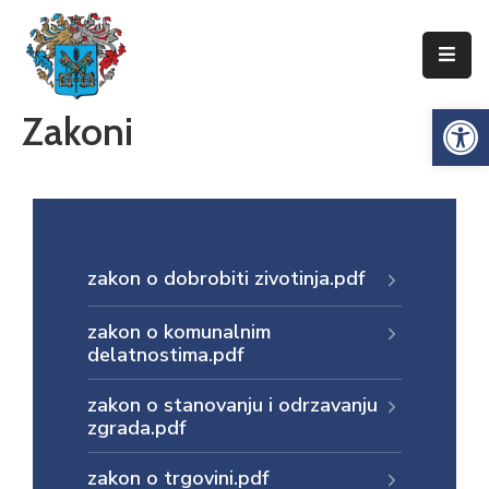
Упознајте
Op
Zakoni
Сенту
Локална
самоуправа
Сента
Општинска
zakon o dobrobiti zivotinja.pdf
управа
zakon o komunalnim
Привреда
delatnostima.pdf
Туризам
zakon o stanovanju i odrzavanju
zgrada.pdf
Документи
Информатор
zakon o trgovini.pdf