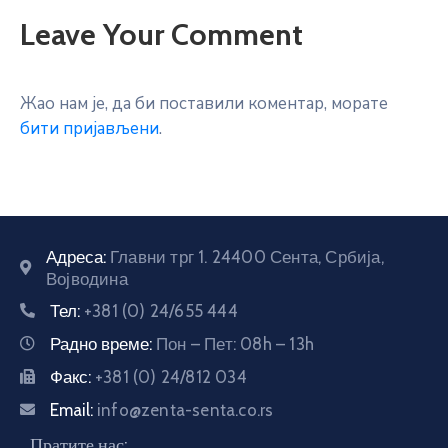
Leave Your Comment
Жао нам је, да би поставили коментар, морате
бити пријављени
.
Адреса:
Главни трг 1. 24400 Сента, Србија,
Војводина
Тел:
+381 (0) 24/655 444
Радно време:
Пон – Пет: 08h – 13h
Факс:
+381 (0) 24/812 034
Email:
info@zenta-senta.co.rs
Пратите нас: