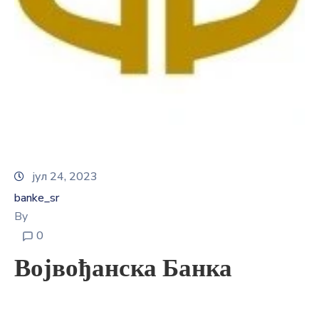
E-
управа
Српски
јул 24, 2023
banke_sr
By
0
Војвођанска Банка