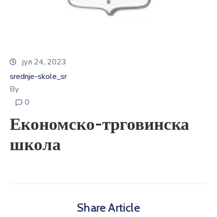
E-
управа
Српски
јул 24, 2023
srednje-skole_sr
By
0
Економско-трговинска
школа
Share Article