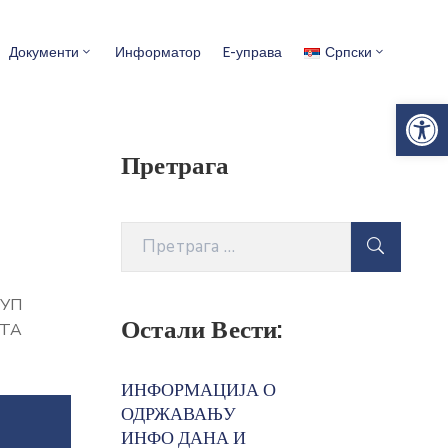
Документи
Информатор
E-управа
Српски
Op
Претрага
КУП
Остали Вести:
НТА
ИНФОРМАЦИЈА О
ОДРЖАВАЊУ
ИНФО ДАНА И