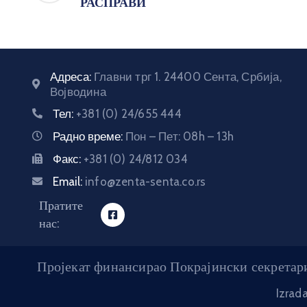
РАСПРАВИ
Адреса:
Главни трг 1. 24400 Сента, Србија,
Војводина
Тел:
+381 (0) 24/655 444
Радно време:
Пон – Пет: 08h – 13h
Факс:
+381 (0) 24/812 034
Email:
info@zenta-senta.co.rs
Пратите
нас:
Пројекат финансирао Покрајински секретари
Izrad