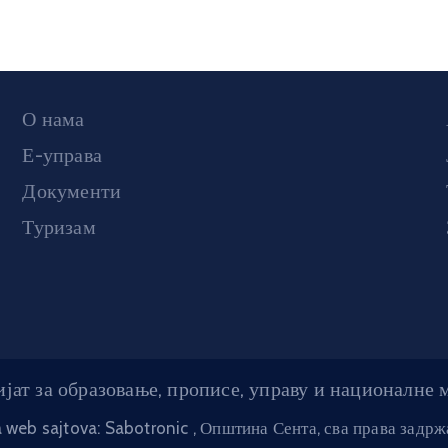
О нама
Е-управа
Документи
Туризам
јат за образовање, прописе, управу и националне
a web sajtova: Sabotronic
, Општина Сента, сва права задр