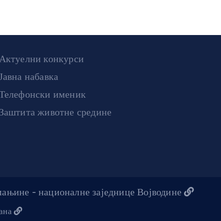
Актуелни конкурси
Јавна набавка
Телефонски именик
Заштита животне средине
 мањине - националне заједнице Војводине
жана