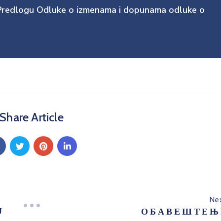
o Predlogu Odluke o izmenama i dopunama odluke o
Share Article
Ne
Ј
О Б А В Е Ш Т Е Њ