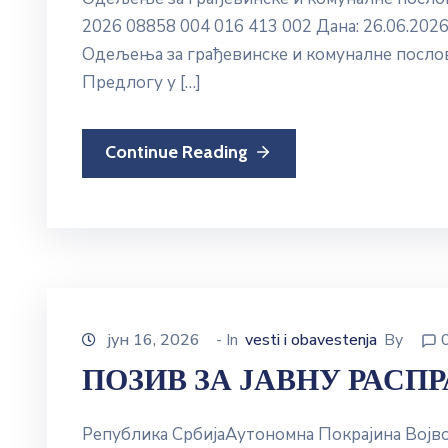
2026 08858 004 016 413 002 Дана: 26.06.2026
Одељења за грађевинске и комуналне посло
Предлогу у […]
Continue Reading
јун 16, 2026
- In
vesti i obavestenja
By
ПОЗИВ ЗА ЈАВНУ РАСП
Република СрбијаАутономна Покрајина Вој