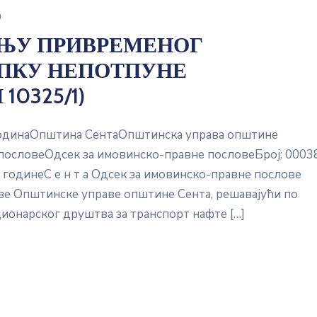
0
ЊУ ПРИВРЕМЕНОГ
ПКУ НЕПОТПУНЕ
0325/1)
водинаОпштина СентаОпштинска управа општине
пословеОдсек за имовинско-правне пословеБрој: 0003
. годинеС е н т а Одсек за имовинско-правне послове
ве Општинске управе општине Сента, решавајући по
онарског друштва за транспорт нафте […]