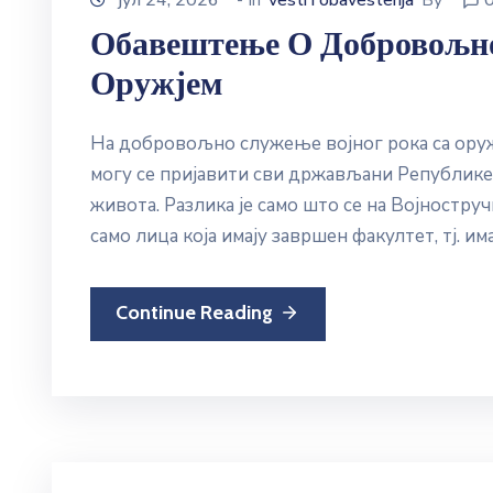
јул 24, 2026
- In
vesti i obavestenja
By
Обавештење О Добровољно
Оружјем
На добровољно служење војног рока са ору
могу се пријавити сви држављани Републике 
живота. Разлика је само што се на Војностр
само лица која имају завршен факултет, тј. им
Continue Reading