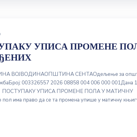
0
УПАКУ УПИСА ПРОМЕНЕ ПО
ОЂЕНИХ
ИНА ВОЈВОДИНАОПШТИНА СЕНТАОдељење за опш
баБрој: 003326557 2026 08858 004 006 000 001Дана 1
ЊЕ О ПОСТУПАКУ УПИСА ПРОМЕНЕ ПОЛА У МАТИЧНУ
ол има право да се та промена упише у матичну књиг