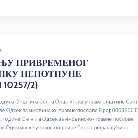
0
ЊУ ПРИВРЕМЕНОГ
ПКУ НЕПОТПУНЕ
10257/2)
водина Општина Сента Општинска управа општине Сент
е Одсек за имовинско-правне послове Број: 00038061
. године С е н т а Одсек за имовинско-правне послове
ве Општинске управе општине Сента, решавајући по