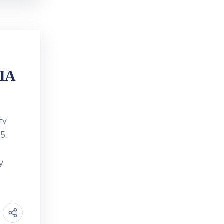
ЛА
ту
5.
у