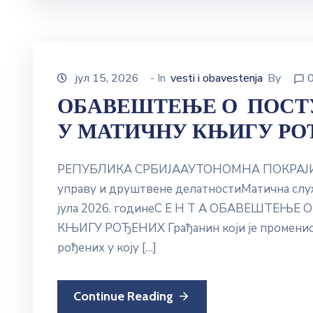
јул 15, 2026
- In
vesti i obavestenja
By
ОБАВЕШТЕЊЕ О ПОСТ
У МАТИЧНУ КЊИГУ Р
РЕПУБЛИКА СРБИЈААУТОНОМНА ПОКРАЈ
управу и друштвене делатностиМатична служ
јула 2026. годинеС Е Н Т А ОБАВЕШТЕ
КЊИГУ РОЂЕНИХ Грађанин који је променио п
рођених у коју […]
Continue Reading