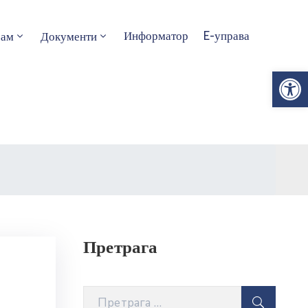
Информатор
E-управа
зам
Документи
Op
Претрага