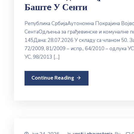
Баштe У Сенти
Република СрбијаАутономна Покрајина Вој
СентаОдљења за грађевинске и комуналне п
145Дана: 28.07.2026 У складу са чланом 50. 
72/2009, 81/2009 – испр., 64/2010 – одлука УС
УС, 98/2013 […]
Continue Reading