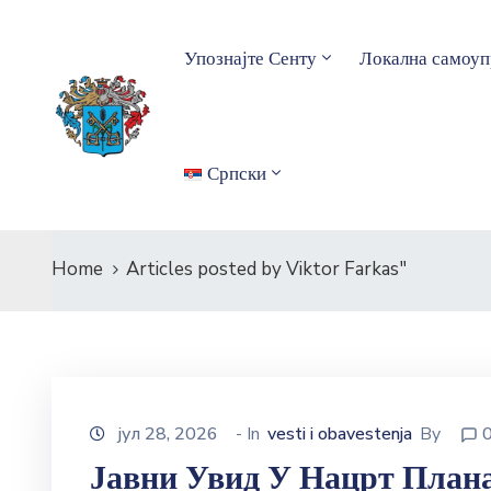
Упознајте Сенту
Локална самоуп
Српски
Home
Articles posted by Viktor Farkas"
јул 28, 2026
- In
vesti i obavestenja
By
Јавни Увид У Нацрт План