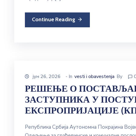
Continue Reading
јун 26, 2026
- In
vesti i obavestenja
By
РЕШЕЊЕ О ПОСТАВЉА
ЗАСТУПНИКА У ПОСТУ
ЕКСПРОПРИЈАЦИЈЕ (КП 1
Република Србија Аутономна Покрајина Вој
Одељење за грађевинске и комуналне послов