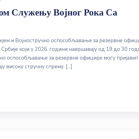
0
м Служењу Војног Рока Са
жјем и Војностручно оспособљавање за резервне офиц
Србије који у 2026. години навршавају од 19 до 30 год
учно оспособљавање за резервне официре могу пријави
ају високу стручну спрему. […]