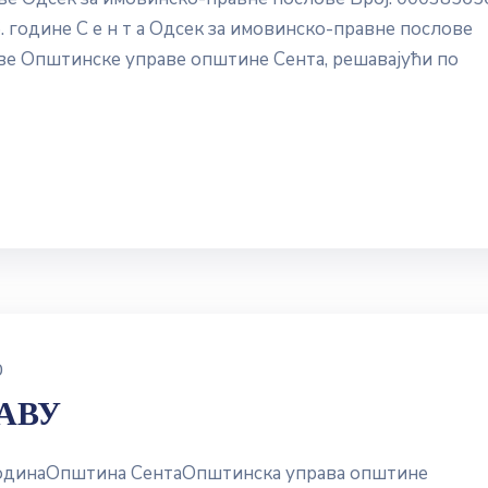
. године С е н т а Одсек за имовинско-правне послове
ве Општинске управе општине Сента, решавајући по
0
РАВУ
водинаОпштина СентаОпштинска управа општине