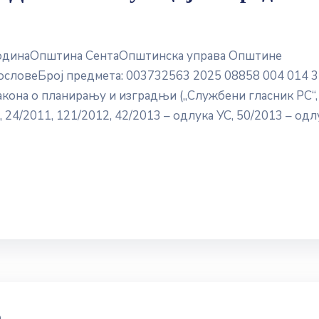
водинаОпштина СентаОпштинска управа Општинe
ословеБрој предмета: 003732563 2025 08858 004 014 
Закона о планирању и изградњи („Службени гласник РС“, 
, 24/2011, 121/2012, 42/2013 – одлука УС, 50/2013 – одл