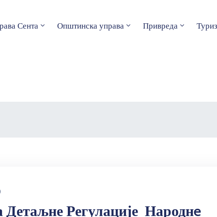
рава Сента
Општинска управа
Привреда
Тури
0
а Детаљне Регулације Народнe