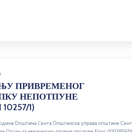
0
ЊУ ПРИВРЕМЕНОГ
ПКУ НЕПОТПУНЕ
0257/1)
водина Општина Сента Општинска управа општине Сент
е Одсек за имовинско-правне послове Број: 00038565