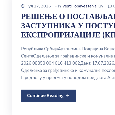
јул 17, 2026
- In
vesti i obavestenja
By
РЕШЕЊЕ О ПОСТАВЉА
ЗАСТУПНИКА У ПОСТУ
ЕКСПРОПРИЈАЦИЈЕ (КП 1
Република СрбијаАутономна Покрајина Вој
СентаОдељење за грађевинске и комуналне 
2026 08858 004 016 413 002Дана: 17.07.2026
Одељења за грађевинске и комуналне посло
Предлогу у предмету поводом предлога Акци
Continue Reading