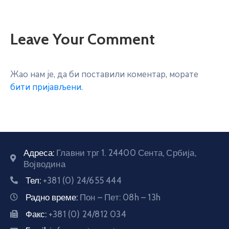
Leave Your Comment
Жао нам је, да би поставили коментар, морате
бити пријављени
.
Адреса:
Главни трг 1. 24400 Сента, Србија,
Војводина
Тел:
+381 (0) 24/655 444
Радно време:
Пон – Пет: 08h – 13h
Факс:
+381 (0) 24/812 034