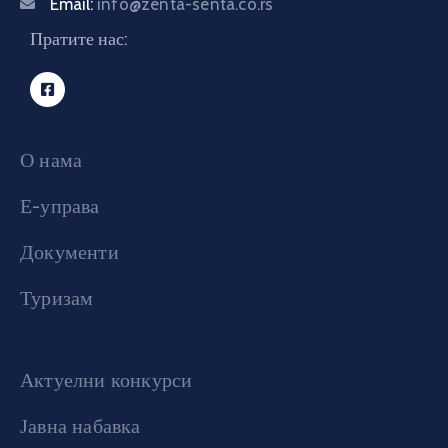
Email:
info@zenta-senta.co.rs
Пратите нас:
О нама
Е-управа
Документи
Туризам
Актуелни конкурси
Јавна набавка