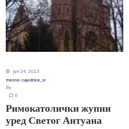
E-
управа
Српски
јул 24, 2023
mesne-zajednice_sr
By
0
Римокатолички жупни
уред Светог Антуана