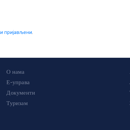
и пријављени
.
О нама
Е-управа
Документи
Туризам