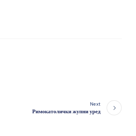
Next
Римокатолички жупни уред