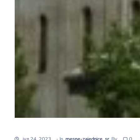
јул 24, 2023
- In
mesne-zajednice_sr
By
0