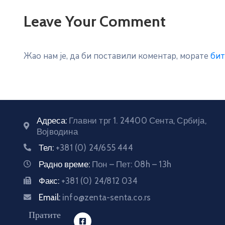
Leave Your Comment
Жао нам је, да би поставили коментар, морате
бит
Адреса:
Главни трг 1. 24400 Сента, Србија,
Војводина
Тел:
+381 (0) 24/655 444
Радно време:
Пон – Пет: 08h – 13h
Факс:
+381 (0) 24/812 034
Email:
info@zenta-senta.co.rs
Пратите