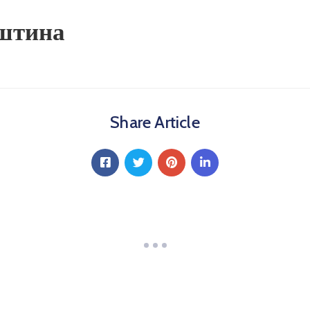
пштина
Share Article