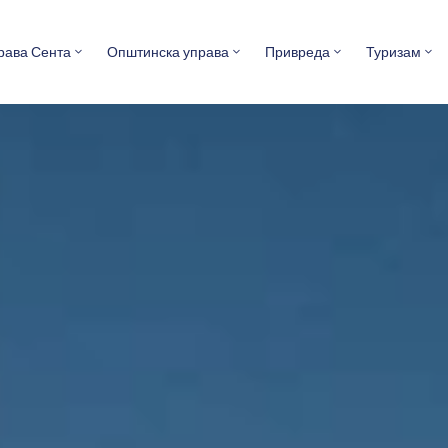
рава Сента
Општинска управа
Привреда
Туризам