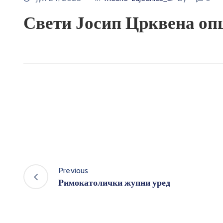
Свети Јосип Црквена о
Previous
Римокатолички жупни уред