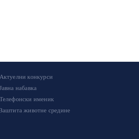
Актуелни конкурси
Јавна набавка
Телефонски именик
Заштита животне средине