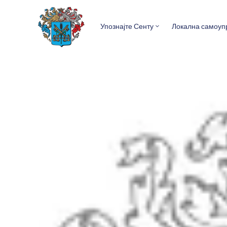
Упознајте Сенту
Локална самоуп