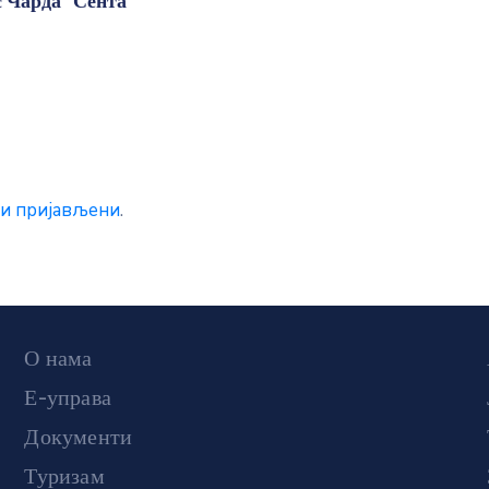
 Чарда“ Сента”
и пријављени
.
О нама
Е-управа
Документи
Туризам