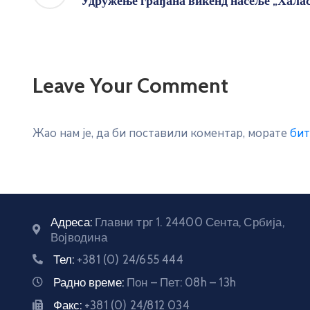
Удружење грађана викенд насеље „Халас
Leave Your Comment
Жао нам је, да би поставили коментар, морате
бит
Адреса:
Главни трг 1. 24400 Сента, Србија,
Војводина
Тел:
+381 (0) 24/655 444
Радно време:
Пон – Пет: 08h – 13h
Факс:
+381 (0) 24/812 034