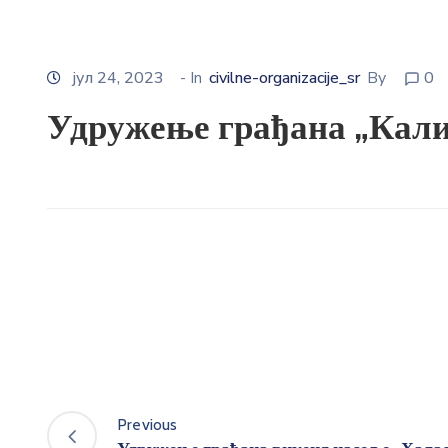
јул 24, 2023
- In
civilne-organizacije_sr
By
0
Удружење грађана „Кали
Previous