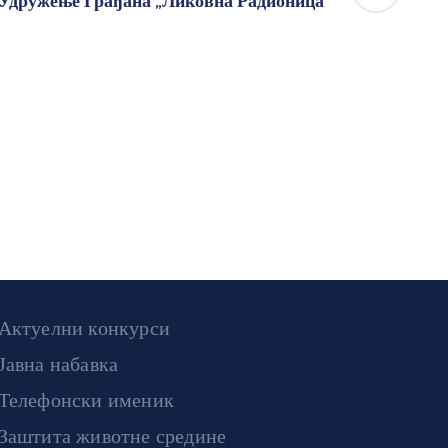
Удружење Грађана „Ликовна Радионица“
Актуелни конкурси
Јавна набавка
Телефонски именик
Заштита животне средине