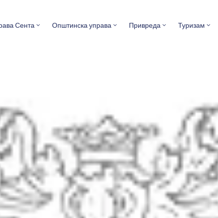
рава Сента
Општинска управа
Привреда
Туризам