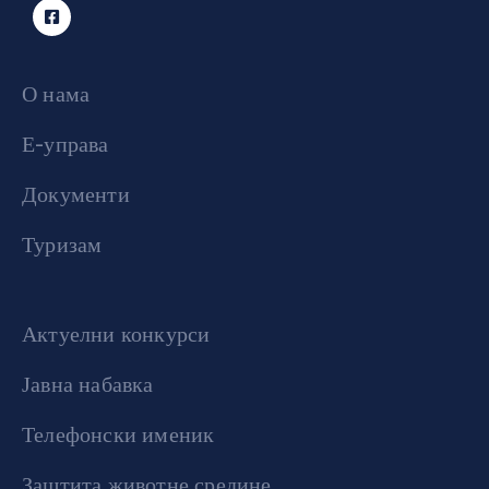
О нама
Е-управа
Документи
Туризам
Актуелни конкурси
Јавна набавка
Телефонски именик
Заштита животне средине