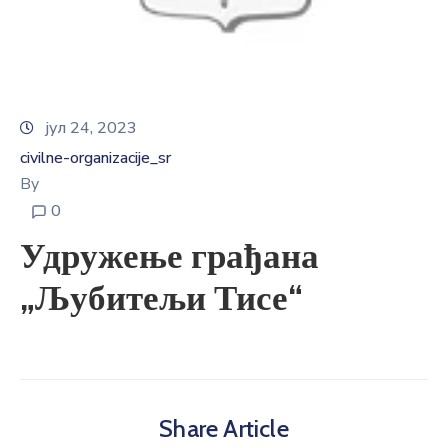
E-
управа
Српски
јул 24, 2023
civilne-organizacije_sr
By
0
Удружење грађана
„Љубитељи Тисе“
Share Article