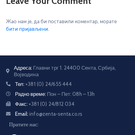
Leave Your Comment
Жао нам је, да би поставили коментар, морате
бити пријављени
.
Адреса:
Главни трг 1. 24400 Сента, Србија,
Војводина
Тел:
+381 (0) 24/655 444
Радно време:
Пон – Пет: 08h – 13h
Факс:
+381 (0) 24/812 034
Email:
info@zenta-senta.co.rs
Пратите нас: