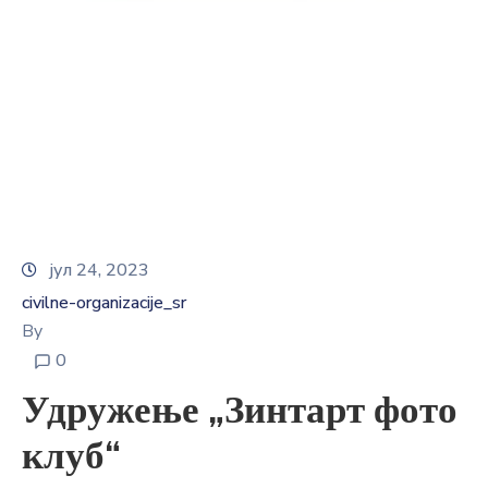
E-
управа
Српски
јул 24, 2023
civilne-organizacije_sr
By
0
Удружење „Зинтарт фото
клуб“