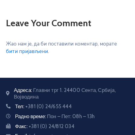
Leave Your Comment
Жао нам је, да би поставили коментар, морате
бити пријављени
.
Адреса:
Главни трг 1. 24400 Сента, Србија,
Војводина
Тел:
+381 (0) 24/655 444
Радно време:
Пон – Пет: 08h – 13h
Факс:
+381 (0) 24/812 034