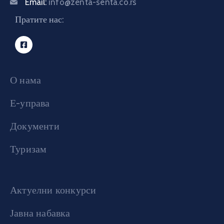
Email:
info@zenta-senta.co.rs
Пратите нас:
О нама
Е-управа
Документи
Туризам
Актуелни конкурси
Јавна набавка