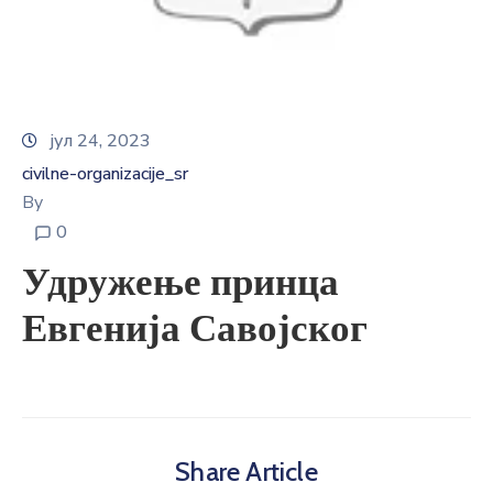
E-
управа
Српски
јул 24, 2023
civilne-organizacije_sr
By
0
Удружење принца
Евгенија Савојског
Share Article