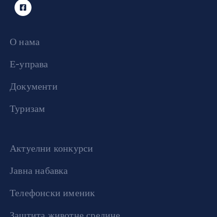
О нама
Е-управа
Документи
Туризам
Актуелни конкурси
Јавна набавка
Телефонски именик
Заштита животне средине