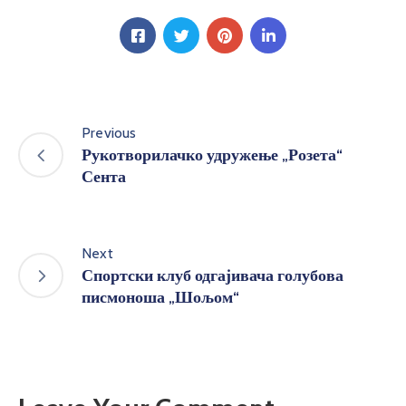
Previous
Рукотворилачко удружење „Розета“
Сента
Next
Спортски клуб одгајивача голубова
писмоноша „Шољом“