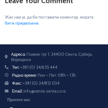
Leave Your Comment
Жао нам је, да би поставили коментар, морате
бити пријављени
.
Адреса:
Главни трг 1. 24400 Сента, Србија,
Војводина
Тел:
+381 (0) 24/655 444
Радно време:
Пон – Пет: 08h – 13h
Факс:
+381 (0) 24/812 034
Email:
info@zenta-senta.co.rs
Пратите нас: