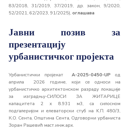
83/2018, 31/2019, 37/2019, др. закон, 9/2020,
52/2021, 62/2023, 91/2025),
оглашава
Јавни позив за
презентацију
урбанистичког пројекта
Урбанистички пројекат
A-2025-0450-UP
oд
априла 2026 године, који се односи на
урбанистичко архитектонском разраду локације
за изградњу-СИЛОСИ ЗА ЖИТАРИЦЕ
капацитета 2 x 8.931 м3, са силосном
подгалеријом и елеваторски стуб на K.П. 480/3,
К.О. Сента, Општина Сента, Одговорни урбаниста
Зоран Рашевић маст.инж.арх.