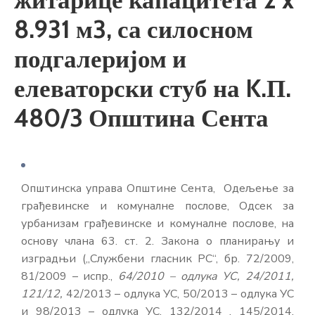
E-
8.931 м3, са силосном
управа
подгалеријом и
елеваторски стуб на K.П.
Српски
480/3 Општина Сента
Општинска управа Општине Сента, Одељење за
грађевинске и комуналне послове, Одсек за
урбанизам грађевинске и комуналне послове, на
основу члана 63. ст. 2. Закона о планирању и
изградњи („Службени гласник РС“, бр. 72/2009,
81/2009 – испр.,
64/2010 – одлука УС,
24/2011,
121/12,
42/2013 – одлука УС, 50/2013 – одлука УС
и 98/2013 – одлука УС, 132/2014 , 145/2014,