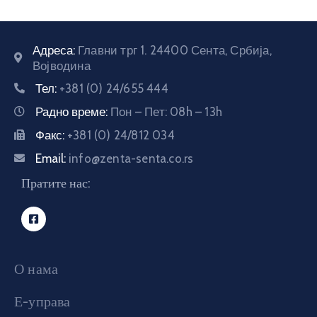
Адреса:
Главни трг 1. 24400 Сента, Србија,
Војводина
Тел:
+381 (0) 24/655 444
Радно време:
Пон – Пет: 08h – 13h
Факс:
+381 (0) 24/812 034
Email:
info@zenta-senta.co.rs
Пратите нас:
О нама
Е-управа