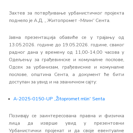
Захтев за потврђивање урбанистичког пројекта
поднело је А.Д. „ Житопромет -Млин“ Сента.
Јавна презентација обавиће се у трајању од
13.05.2026. године до 19.05.2026. године, сваког
радног дана у времену од 11,00-14,00 часова у
Одељењу за грађевинске и комуналне послове,
Одсек за урбанизам, грађевиснке и комуналне
послове, општина Сента, а документ ће бити
доступан за увид и на званичном сајту:
A-2025-0150-UP „Žitopromet mlin“ Senta
Позивају се заинтересована правна и физичка
лица да изврше увид у презентовни
Урбанистички пројекат и да своје евентуалне