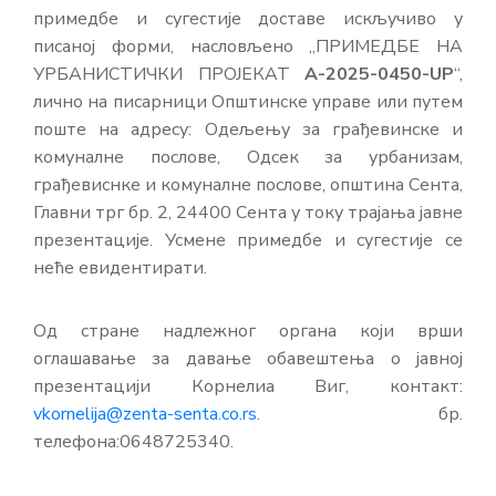
примедбе и сугестије доставе искључиво у
писаној форми, насловљено „ПРИМЕДБЕ НА
УРБАНИСТИЧКИ ПРОЈЕКАТ
A-2025-0450-UP
“,
лично на писарници Општинске управе или путем
поште на адресу: Одељењу за грађевинске и
комуналне послове, Одсек за урбанизам,
грађевиснке и комуналне послове, општина Сента,
Главни трг бр. 2, 24400 Сента у току трајања јавне
презентације. Усмене примедбе и сугестије се
неће евидентирати.
Од стране надлежног органа који врши
оглашавање за давање обавештења о јавној
презентацији Корнелиа Виг, контакт:
vkornelija@zenta-senta.co.rs
. бр.
телефона:0648725340.