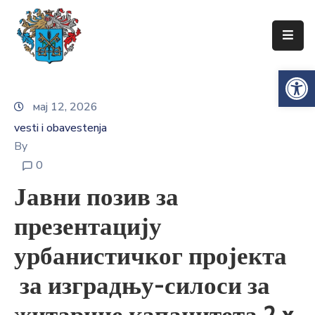
Упознајте
Op
Сенту
мај 12, 2026
Локална
самоуправа
vesti i obavestenja
Сента
By
0
Општинска
управа
Јавни позив за
Привреда
презентацију
Туризам
урбанистичког пројекта
Документи
за изградњу-силоси за
Информатор
житарице капацитета 2 x