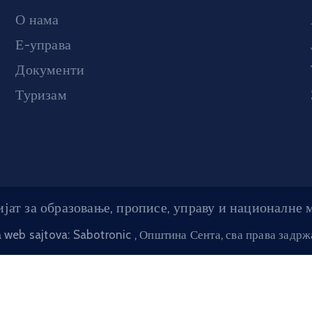
О нама
Е-управа
Документи
Туризам
јат за образовање, прописе, управу и националне
a web sajtova: Sabotronic
, Општина Сента, сва права задр