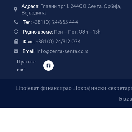
Адреса:
Главни трг 1. 24400 Сента, Србија,
Војводина
Тел:
+381 (0) 24/655 444
Радно време:
Пон – Пет: 08h – 13h
Факс:
+381 (0) 24/812 034
Email:
info@zenta-senta.co.rs
Пратите
нас:
Пројекат финансирао Покрајински секретари
Izrad