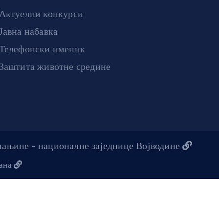
Актуелни конкурси
Јавна набавка
Телефонски именик
Заштита животне средине
 мањине - националне заједнице Војводине
жана