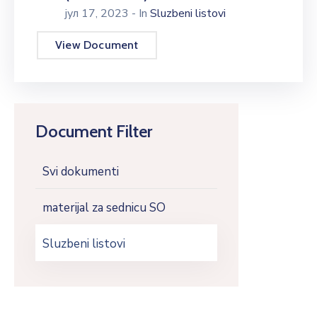
јул 17, 2023
- In
Sluzbeni listovi
E-
управа
View Document
Српски
Document Filter
Svi dokumenti
materijal za sednicu SO
Sluzbeni listovi