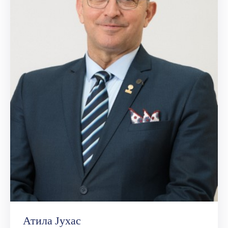
Атила Јухас