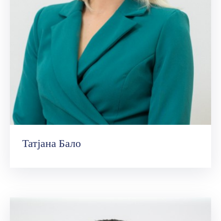
Татјана Бало