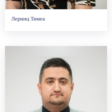
Леринц Тимеа