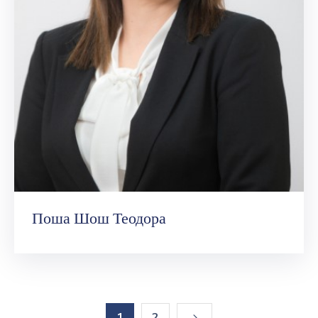
Поша Шош Теодора
1
2