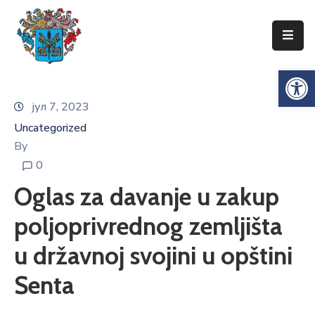
Упознајте
Op
Сенту
јул 7, 2023
Локална
самоуправа
Uncategorized
Сента
By
0
Општинска
управа
Oglas za davanje u zakup
Привреда
poljoprivrednog zemljišta
Туризам
u državnoj svojini u opštini
Документи
Senta
Информатор