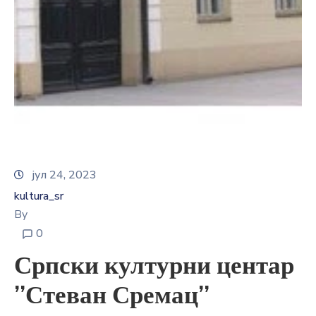
E-
управа
Српски
јул 24, 2023
kultura_sr
By
0
Српски културни центар
’’Стеван Сремац’’