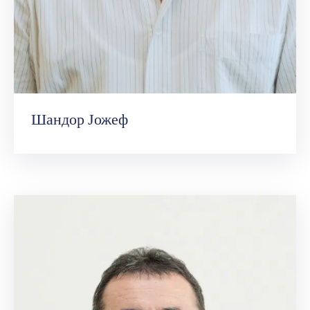
Шандор Јожеф