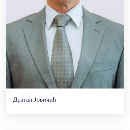
Драган Јовичић