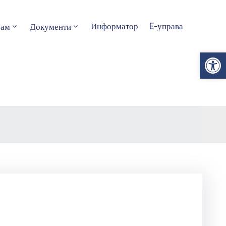
Информатор
E-управа
зам
Документи
Op