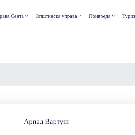
рава Сента
Општинска управа
Привреда
Тури
Арпад Вартуш