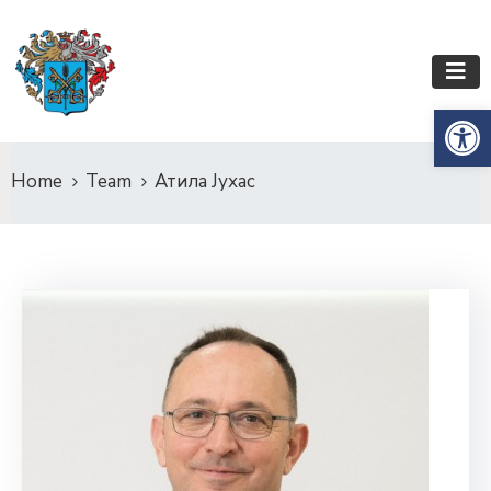
Op
Home
Team
Атила Јухас