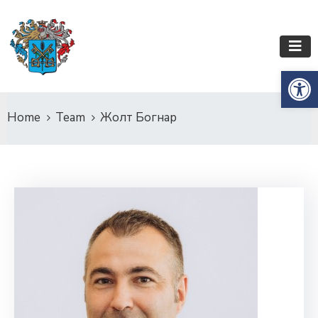
Op
Home
Team
Жолт Богнар